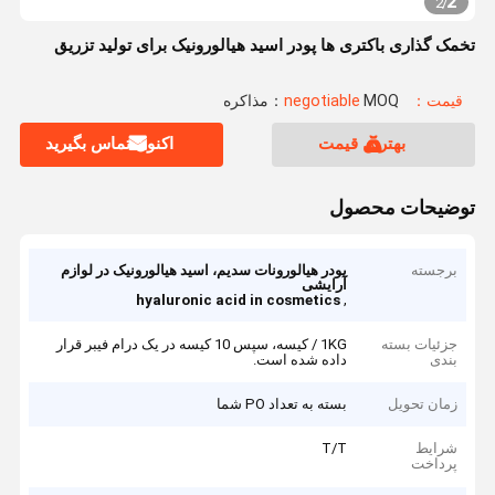
2
2
/
تخمک گذاری باکتری ها پودر اسید هیالورونیک برای تولید تزریق
قیمت：negotiable
MOQ：مذاکره
بهترین قیمت
اکنون تماس بگیرید
توضیحات محصول
برجسته
پودر هیالورونات سدیم، اسید هیالورونیک در لوازم
آرایشی
,
hyaluronic acid in cosmetics
جزئیات بسته
1KG / کیسه، سپس 10 کیسه در یک درام فیبر قرار
بندی
داده شده است.
زمان تحویل
بسته به تعداد PO شما
شرایط
T/T
پرداخت