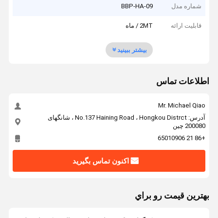
شماره مدل
BBP-HA-09
قابلیت ارائه
2MT / ماه
بیشتر ببینید
اطلاعات تماس
Mr. Michael Qiao
آدرس: No.137 Haining Road ، Hongkou Distrct ، شانگهای
200080 چین
+86 21 65010906
اکنون تماس بگیرید
بهترين قيمت رو براي