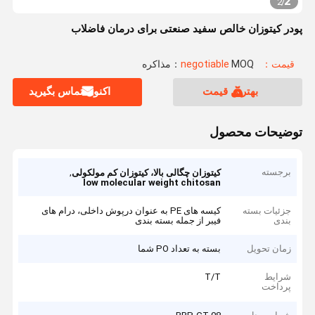
2
2
/
پودر کیتوزان خالص سفید صنعتی برای درمان فاضلاب
قیمت：negotiable
MOQ：مذاکره
بهترین قیمت
اکنون تماس بگیرید
توضیحات محصول
برجسته
,
کیتوزان چگالی بالا، کیتوزان کم مولکولی
low molecular weight chitosan
جزئیات بسته
کیسه های PE به عنوان درپوش داخلی، درام های
بندی
فیبر از جمله بسته بندی
زمان تحویل
بسته به تعداد PO شما
شرایط
T/T
پرداخت