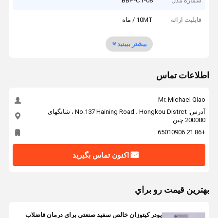
شماره مدل
BBP-CT-08
قابلیت ارائه
10MT / ماه
بیشتر ببینید
اطلاعات تماس
Mr. Michael Qiao
آدرس: No.137 Haining Road ، Hongkou Distrct ، شانگهای
200080 چین
+86 21 65010906
اکنون تماس بگیرید
بهترين قيمت رو براي
پودر کیتوزان خالص سفید صنعتی برای درمان فاضلاب